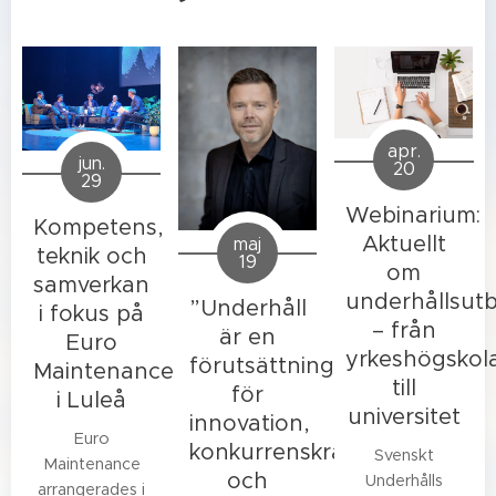
apr.
jun.
20
29
Webinarium:
Kompetens,
Aktuellt
maj
teknik och
19
om
samverkan
underhållsutb
”Underhåll
i fokus på
– från
är en
Euro
yrkeshögskol
förutsättning
Maintenance
till
för
i Luleå
universitet
innovation,
Euro
konkurrenskraft
Svenskt
Maintenance
och
Underhålls
arrangerades i