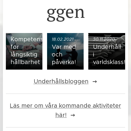
ggen
Anders
Skoogh,
professor
inom
underhållsutveckling
31.01.2022
på Chalmers.
Kompetensmätning
18.02.2021
30.11.2020
för
Var med
Underhåll
långsiktig
och
i
hållbarhet
påverka!
världsklass!
Underhållsbloggen
Läs mer om våra kommande aktiviteter
här!