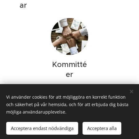
ar
Kommitté
er
Vi använder cookies för att möjliggöra en korrekt funktion
och säkerhet på vår hemsida, och för att erbjuda dig bästa
Riksorganisationen Svenskt Underhåll, Gustavslundsvägen 143,
167 51 Bromma
möjliga användarupplevelse.
© Copyright 2025. Svenskt Underhåll AB. All Rights Reserved.
Acceptera endast nödvändiga
Acceptera alla
Cookies