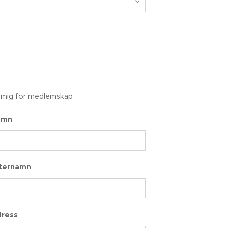
 mig för medlemskap
amn
fternamn
dress