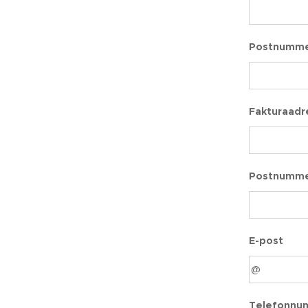
Postnumme
Fakturaad
Postnumme
E-post
Telefonnu