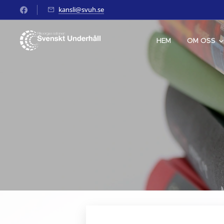
kansli@svuh.se
HEM
OM OSS