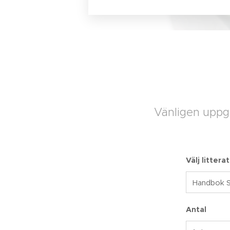
Vänligen uppge
Välj littera
Antal