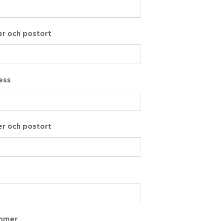
r och postort
ress
r och postort
mmer