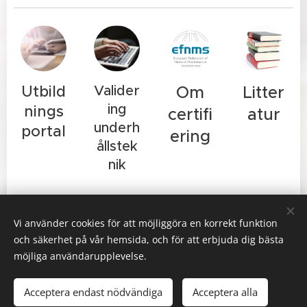
Utbild
Valider
Om
Litter
ing
nings
certifi
atur
underh
portal
ering
ållstek
nik
Vi använder cookies för att möjliggöra en korrekt funktion
och säkerhet på vår hemsida, och för att erbjuda dig bästa
Riksorganisationen Svenskt Underhåll, Gustavslundsvägen 143,
167 51 Bromma
möjliga användarupplevelse.
© Copyright 2025. Svenskt Underhåll AB. All Rights Reserved.
Acceptera endast nödvändiga
Acceptera alla
Cookies