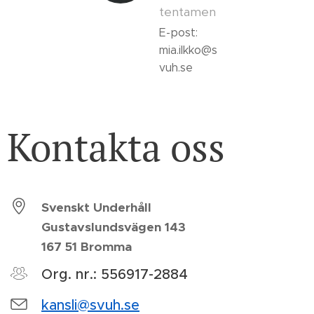
tentamen
E-post:
mia.ilkko@s
vuh.se
Kontakta oss
Svenskt Underhåll
Gustavslundsvägen 143
167 51 Bromma
Org. nr.: 556917-2884
kansli@svuh.se