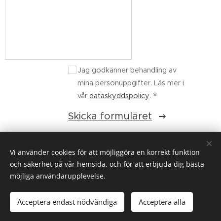
Jag godkänner behandling av
mina personuppgifter. Läs mer i
vår
dataskyddspolicy
.
Skicka formuläret
Vi använder cookies för att möjliggöra en korrekt funktion
och säkerhet på vår hemsida, och för att erbjuda dig bästa
Riksorganisationen Svenskt Underhåll, Gustavslundsvägen 143,
167 51 Bromma
möjliga användarupplevelse.
© Copyright 2025. Svenskt Underhåll AB. All Rights Reserved.
Acceptera endast nödvändiga
Acceptera alla
Cookies