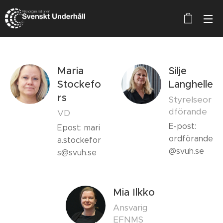
Maria
Silje
Stockefo
Langhelle
rs
Styrelseor
dförande
VD
E-post:
Epost: mari
ordförande
a.stockefor
@svuh.se
s@svuh.se
Mia Ilkko
Ansvarig
EFNMS