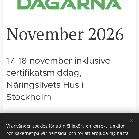
November 2026
17-18 november inklusive
certifikatsmiddag,
Näringslivets Hus i
Stockholm
Vi använder cookies för att möjliggöra en korrekt funktion
och säkerhet på vår hemsida, och för att erbjuda dig bästa
Riksorganisationen Svenskt Underhåll, Gustavslundsvägen 143,