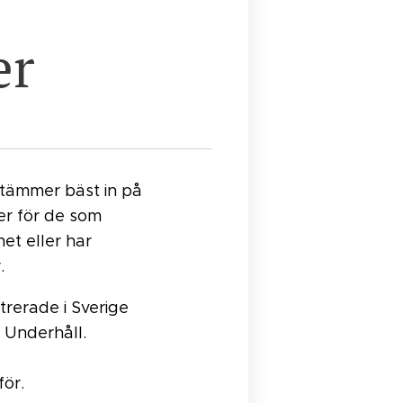
er
tämmer bäst in på
er för de som
et eller har
.
trerade i Sverige
 Underhåll.
ör.