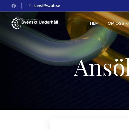
kansli@svuh.se
HEM
OM OSS
Ansö