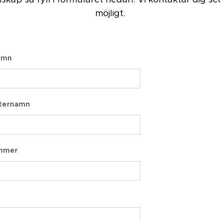
möjligt.
amn
fternamn
mmer