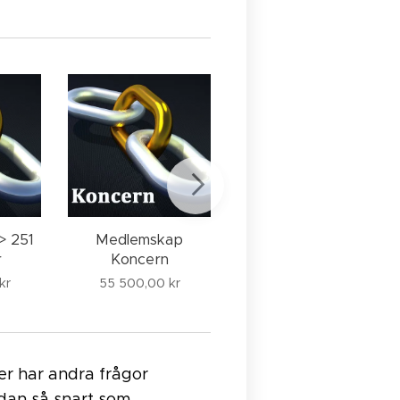
Medlemskap
> 251
Medlemskap
Gymnasium
r
Koncern
2 500,00
kr
kr
55 500,00
kr
er har andra frågor
edan så snart som