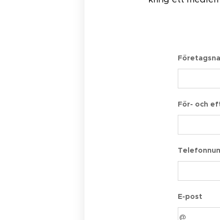
Företagsn
För- och e
Telefonnu
E-post