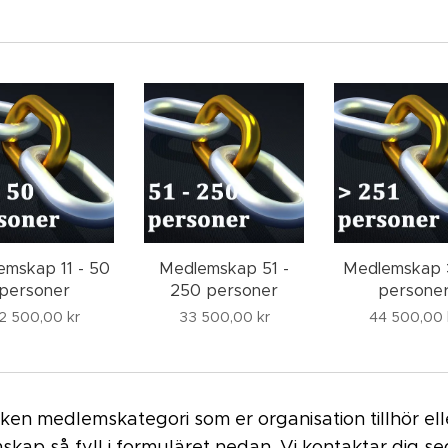
emskap 11 - 50
Medlemskap 51 -
Medlemskap 
personer
250 personer
persone
2 500,00
kr
33 500,00
kr
44 500,00
lken medlemskategori som er organisation tillhör ell
skap så fyll i formuläret nedan. Vi kontaktar dig s