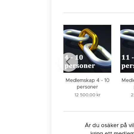
Medlemskap 1 - 3
Medlemskap 4 - 10
Medl
personer
personer
5 500,00
kr
12 500,00
kr
2
Är du osäker på vi
kring ett medlem