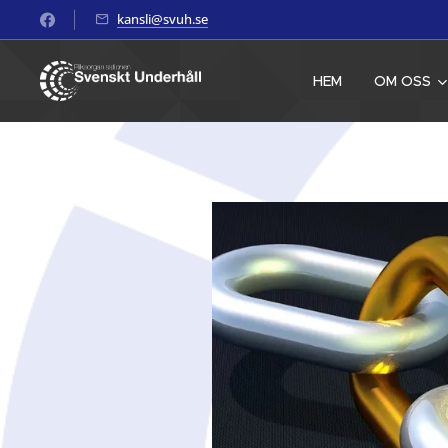
kansli@svuh.se
HEM
OM OSS