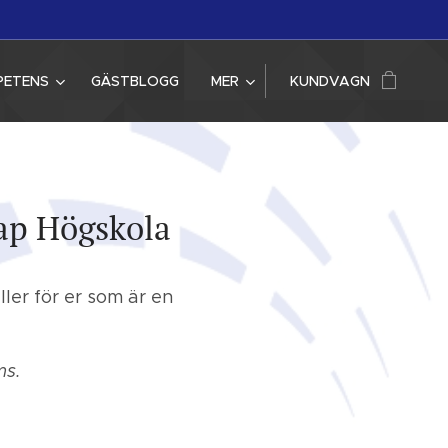
PETENS
GÄSTBLOGG
MER
KUNDVAGN
p Högskola
er för er som är en
ms.