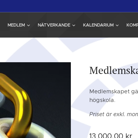
MEDLEM
NÄTVERKANDE
KALENDARIUM
KOM
Medlemska
Medlemskapet gäll
högskola.
Priset är exkl. mo
13 000,00
kr