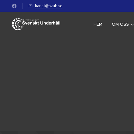
kansli@svuh.se
HEM
OM OSS