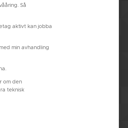
vååring. Så
retag aktivt kan jobba
n med min avhandling
na.
mer om den
ra teknisk