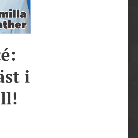
é:
st i
ll!