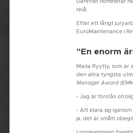
Därefter nominerar ri
nivå.
Efter ett långt jurya
EuroMaintenance i Rim
"En enorm är
Maria Ryytty, som är 
den allra tyngsta utm
Manager Award
(EM
- Jag är förstås otrol
- Att klara sig igeno
ja, det är smått obegri
I nomineringen framhö