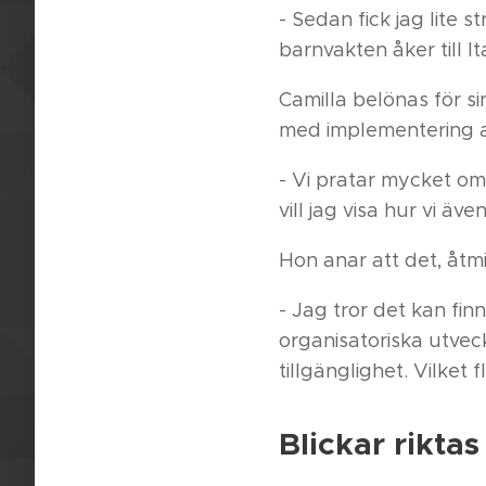
- Sedan fick jag lite 
barnvakten åker till It
Camilla belönas för si
med implementering 
- Vi pratar mycket om
vill jag visa hur vi ä
Hon anar att det, åtm
- Jag tror det kan finn
organisatoriska utvec
tillgänglighet. Vilket f
Blickar rikta