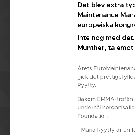
Det blev extra ty
Maintenance Mana
europeiska kongre
Inte nog med det. 
Munther, ta emot
Årets EuroMaintenance
gick det prestigefyll
Ryytty.
Bakom EMMA-trofén st
underhållsorganisatio
Foundation.
- Maria Ryytty är en 