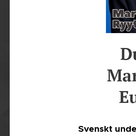
D
Mar
Eu
Svenskt under