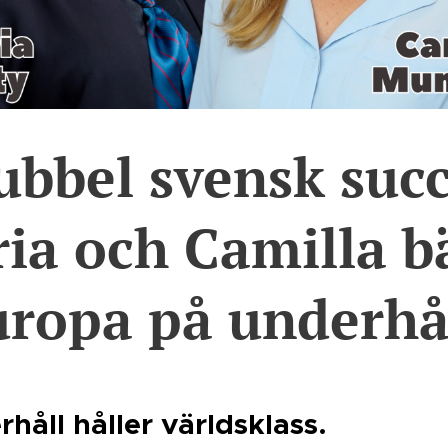
ubbel svensk succ
ia och Camilla bä
ropa på underhå
håll håller världsklass.