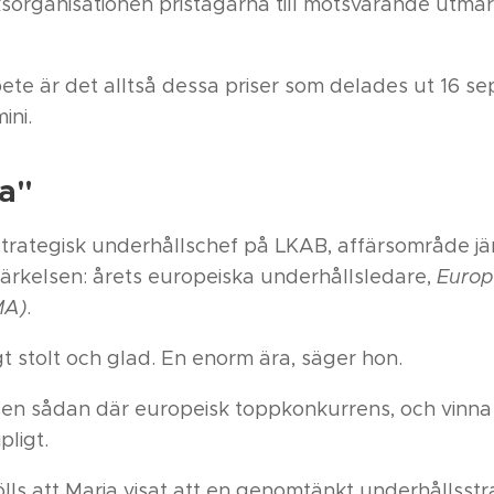
ksorganisationen pristagarna till motsvarande utmä
rbete är det alltså dessa priser som delades ut 16 
ini.
a"
strategisk underhållschef på LKAB, affärsområde jä
ärkelsen: årets europeiska underhållsledare,
Europ
MA)
.
igt stolt och glad. En enorm ära, säger hon.
m en sådan där europeisk toppkonkurrens, och vinna
pligt.
lls att Maria visat att en genomtänkt underhållsstr