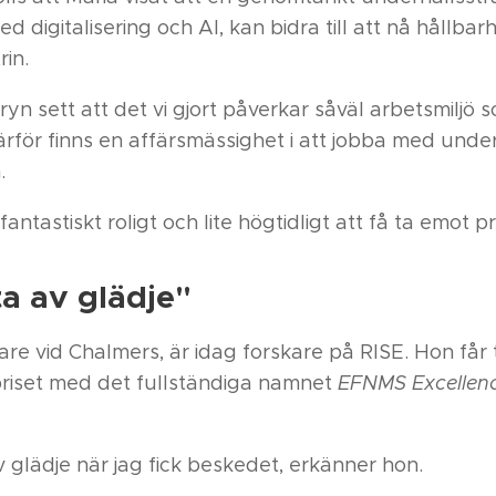
ed digitalisering och AI, kan bidra till att nå hållb
in.
ryn sett att det vi gjort påverkar såväl arbetsmiljö s
ärför finns en affärsmässighet i att jobba med under
.
antastiskt roligt och lite högtidligt att få ta emot pr
a av glädje"
gare vid Chalmers, är idag forskare på RISE. Hon får
iset med det fullständiga namnet
EFNMS Excellen
 glädje när jag fick beskedet, erkänner hon.