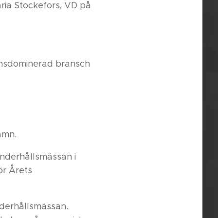
ria Stockefors, VD på
 mansdominerad bransch
amn.
Underhållsmässan i
ör Årets
nderhållsmässan.