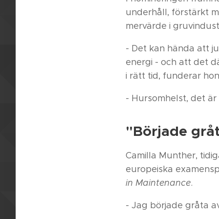
underhåll, förstärkt m
mervärde i gruvindustr
- Det kan hända att ju
energi - och att det d
i rätt tid, funderar hon
- Hursomhelst, det är f
"Började gråt
Camilla Munther, tidi
europeiska examenspr
in Maintenance
.
- Jag började gråta av