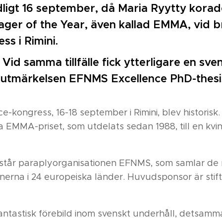
dligt 16 september, då Maria Ryytty korades
ger of the Year, även kallad EMMA, vid 
ss i Rimini.
Vid samma tillfälle fick ytterligare en sve
 utmärkelsen EFNMS Excellence PhD-thes
-kongress, 16-18 september i Rimini, blev historisk
da EMMA-priset, som utdelats sedan 1988, till en kvi
år paraplyorganisationen EFNMS, som samlar de n
nerna i 24 europeiska länder. Huvudsponsor är stift
fantastisk förebild inom svenskt underhåll, detsamma