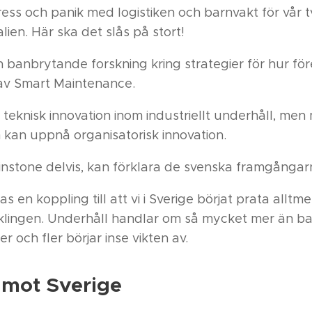
stress och panik med logistiken och barnvakt för vår t
alien. Här ska det slås på stort!
n banbrytande forskning kring strategier för hur fö
av Smart Maintenance.
 teknisk innovation inom industriellt underhåll, me
ven kan uppnå organisatorisk innovation.
instone delvis, kan förklara de svenska framgångar
as en koppling till att vi i Sverige börjat prata allt
klingen. Underhåll handlar om så mycket mer än ba
ler och fler börjar inse vikten av.
s mot Sverige