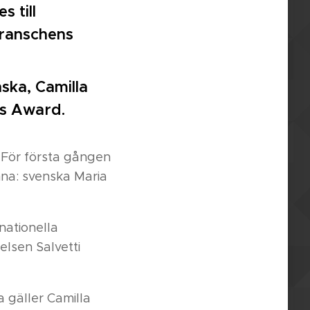
 till
branschens
nska, Camilla
is Award.
. För första gången
nna: svenska Maria
ationella
elsen Salvetti
 gäller Camilla