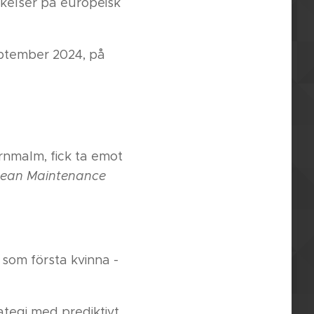
rkelser på europeisk
september 2024, på
rnmalm, fick ta emot
ean Maintenance
 som första kvinna -
ategi med prediktivt