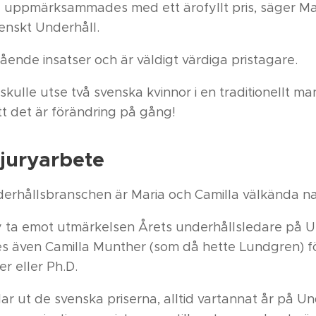
 uppmärksammades med ett ärofyllt pris, säger Ma
enskt Underhåll.
ående insatser och är väldigt värdiga pristagare.
 skulle utse två svenska kvinnor i en traditionellt
att det är förändring på gång!
 juryarbete
erhållsbranschen är Maria och Camilla välkända n
ty ta emot utmärkelsen Årets underhållsledare på 
es även Camilla Munther (som då hette Lundgren) f
r eller Ph.D.
ar ut de svenska priserna, alltid vartannat år på U