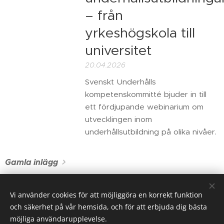
– från
yrkeshögskola till
universitet
20.04.2026
Svenskt Underhålls
kompetenskommitté bjuder in till
ett fördjupande webinarium om
utvecklingen inom
underhållsutbildning på olika nivåer.
Gamla inlägg
Vi använder cookies för att möjliggöra en korrekt funktion
och säkerhet på vår hemsida, och för att erbjuda dig bästa
Riksorganisationen Svenskt Underhåll, Gustavslundsvägen 143,
167 51 Bromma
möjliga användarupplevelse.