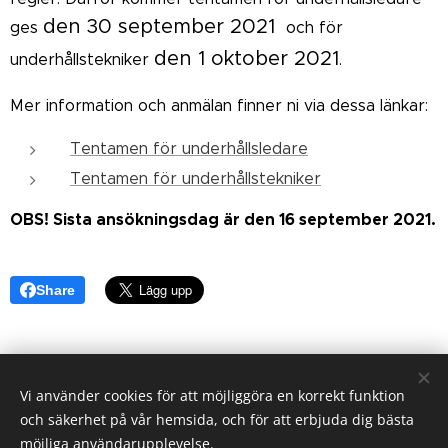
den 30 september
2021
ges
och för
den 1 oktober 2021
underhållstekniker
.
Mer information och anmälan finner ni via dessa länkar:
Tentamen för underhållsledare
Tentamen för underhållstekniker
OBS! Sista ansökningsdag är den 16 september 2021.
Share
Vi använder cookies för att möjliggöra en korrekt funktion
och säkerhet på vår hemsida, och för att erbjuda dig bästa
Riksorganisationen Svenskt Underhåll, Gustavslundsvägen 143,
167 51 Bromma
möjliga användarupplevelse.