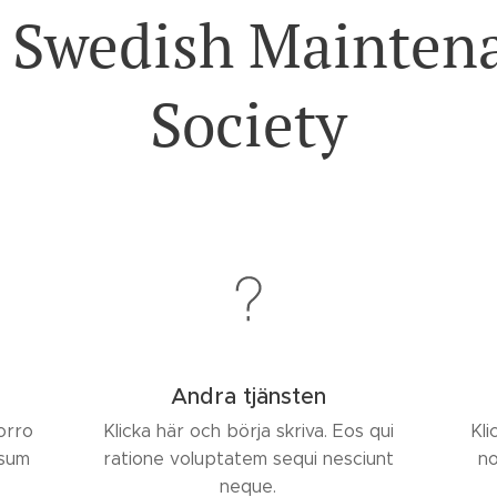
 Swedish Mainten
Society
Andra tjänsten
Porro
Klicka här och börja skriva. Eos qui
Kli
psum
ratione voluptatem sequi nesciunt
no
neque.