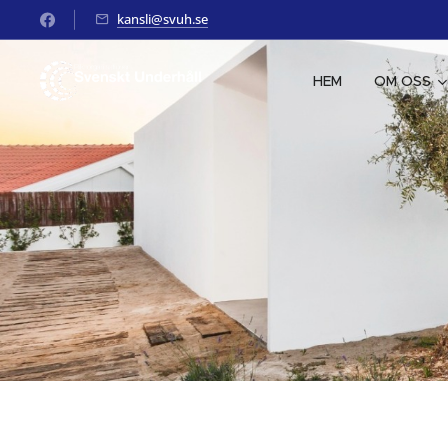
kansli@svuh.se
HEM
OM OSS