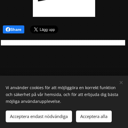
Share
Vi använder cookies för att möjliggöra en korrekt funktion
och säkerhet på vår hemsida, och för att erbjuda dig bästa
Riksorganisationen Svenskt Underhåll, Gustavslundsvägen 143,
167 51 Bromma
möjliga användarupplevelse.
© Copyright 2025. Svenskt Underhåll AB. All Rights Reserved.
Acceptera endast nödvändiga
Acceptera alla
Cookies