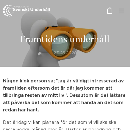
Framtidens underhåll
27.08.2020
Någon klok person sa; "jag är väldigt intresserad av
framtiden eftersom det är där jag kommer att
tillbringa resten av mitt liv". Dessutom är det lättare
att påverka det som kommer att hända än det som
redan har hänt
.
Det äridag vi kan planera för det som vi vill ska ske
nästa vecka, månad eller år. Därför är beredning och