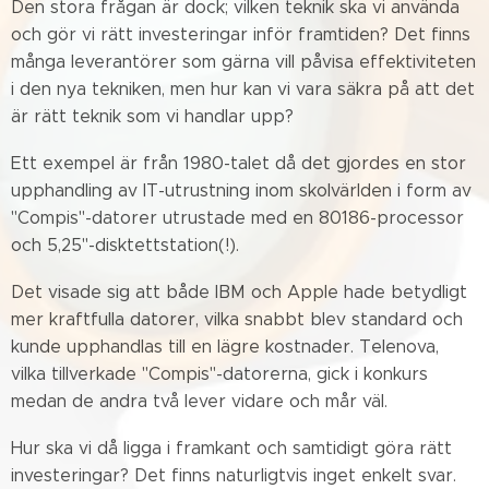
Den stora frågan är dock; vilken teknik ska vi använda
och gör vi rätt investeringar inför framtiden? Det finns
många leverantörer som gärna vill påvisa effektiviteten
i den nya tekniken, men hur kan vi vara säkra på att det
är rätt teknik som vi handlar upp?
Ett exempel är från 1980-talet då det gjordes en stor
upphandling av IT-utrustning inom skolvärlden i form av
"Compis"-datorer utrustade med en 80186-processor
och 5,25"-disktettstation(!).
Det visade sig att både IBM och Apple hade betydligt
mer kraftfulla datorer, vilka snabbt blev standard och
kunde upphandlas till en lägre kostnader. Telenova,
vilka tillverkade "Compis"-datorerna, gick i konkurs
medan de andra två lever vidare och mår väl.
Hur ska vi då ligga i framkant och samtidigt göra rätt
investeringar? Det finns naturligtvis inget enkelt svar.