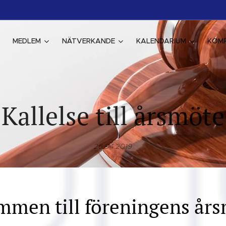
MEDLEM
NÄTVERKANDE
KALENDARIUM
KOM
Kallelse till årsmöte
26.04.2019
mmen till föreningens års