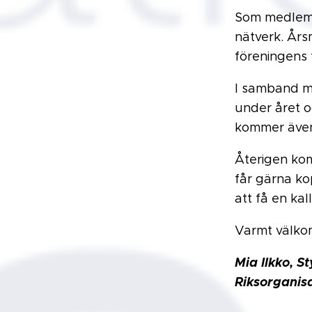
Som medlem ä
nätverk. Års
föreningens 
I samband m
under året o
kommer även
Återigen kom
får gärna ko
att få en ka
Varmt välk
Mia Ilkko, S
Riksorganis