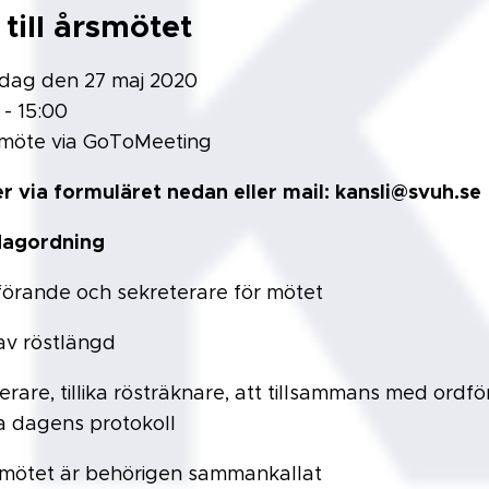
 till årsmötet
dag den 27 maj 2020
 - 15:00
öte via GoToMeeting
r via formuläret nedan eller mail:
kansli@svuh.se
 dagordning
dförande och sekreterare för mötet
 av röstlängd
terare, tillika rösträknare, att tillsammans med ordf
a dagens protokoll
 mötet är behörigen sammankallat