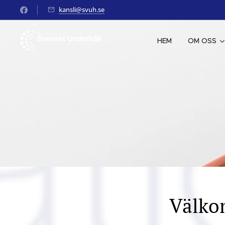
kansli@svuh.se
HEM
OM OSS
Välko