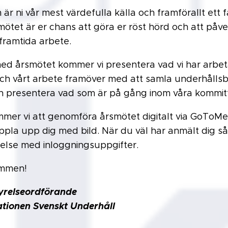
r ni vår mest värdefulla källa och framförallt ett f
mötet är er chans att göra er röst hörd och att påv
framtida arbete.
ed årsmötet kommer vi presentera vad vi har arbe
ch vårt arbete framöver med att samla underhållsb
 presentera vad som är på gång inom våra kommit
mer vi att genomföra årsmötet digitalt via GoToM
ppla upp dig med bild. När du väl har anmält dig 
llelse med inloggningsuppgifter.
ommen!
tyrelseordförande
ationen Svenskt Underhåll