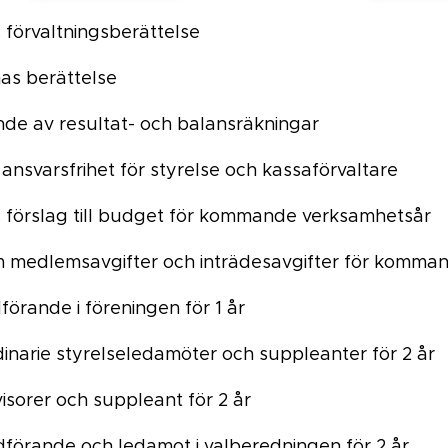
s förvaltningsberättelse
nas berättelse
ande av resultat- och balansräkningar
 ansvarsfrihet för styrelse och kassaförvaltare
s förslag till budget för kommande verksamhetsår
m medlemsavgifter och inträdesavgifter för komma
dförande i föreningen för 1 år
rdinarie styrelseledamöter och suppleanter för 2 år
visorer och suppleant för 2 år
rdförande och ledamot i valberedningen för 2 år