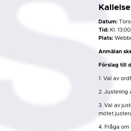
Kallelse
Datum:
Tors
Tid:
Kl. 13:00
Plats:
Webbm
Anmälan ske
Förslag till
1. Val av or
2. Justering
3. Val av jus
mötet juster
4. Fråga om