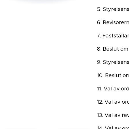
5. Styrelsen
6. Revisorer
7. Fastställ
8. Beslut om
9. Styrelsen
10. Beslut o
11. Val av or
12. Val av o
13. Val av re
14. Val av o