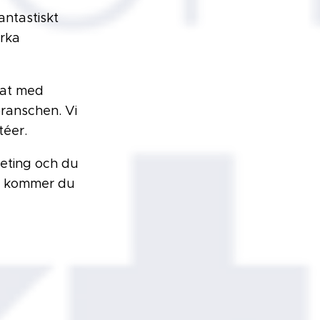
antastiskt
erka
tat med
ranschen. Vi
téer.
eeting och du
så kommer du