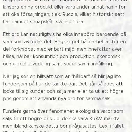
lansera en ny produkt eller vara under annat namn för
att öka försäljningen, t.ex. Rucola, vilket historiskt sett
har namnet senapskål i svensk flora.
Ett ord kan naturligtvis ha olika innebörd beroende på
vem som avkodar det. Begreppet hållbarhet är för en
del förknippat med enbart miljö, men innefattar även
hälsa, hållbar konsumtion och produktion, ekonomisk
och global utveckling samt social sammanhållning.
När jag ser en biltvätt som är "hållbar" så blir jag lite
fundersam på hur de tänkte där. Det går således att
locka till sig kunder och sälja mer eller ta ut ett högre
pris genom att använda nya ord för samma sak.
Fundera gärna över fenomenet ekologiska varor som
säljs till ett högre pris. Jo, de ska vara KRAV-märkta,
men ibland kanske detta bör ifrågasättas, t.ex. i fallet