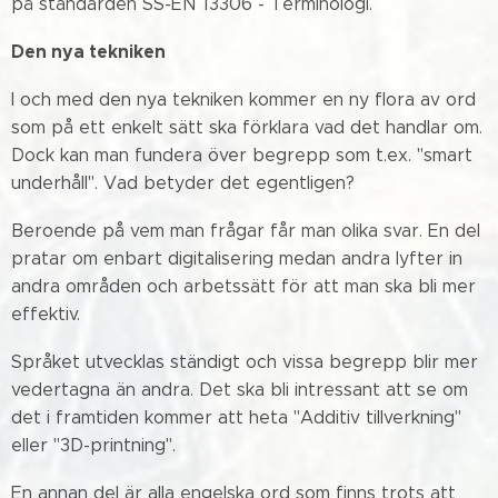
på standarden SS-EN 13306 - Terminologi.
Den nya tekniken
I och med den nya tekniken kommer en ny flora av ord
som på ett enkelt sätt ska förklara vad det handlar om.
Dock kan man fundera över begrepp som t.ex. "smart
underhåll". Vad betyder det egentligen?
Beroende på vem man frågar får man olika svar. En del
pratar om enbart digitalisering medan andra lyfter in
andra områden och arbetssätt för att man ska bli mer
effektiv.
Språket utvecklas ständigt och vissa begrepp blir mer
vedertagna än andra. Det ska bli intressant att se om
det i framtiden kommer att heta "Additiv tillverkning"
eller "3D-printning".
En annan del är alla engelska ord som finns trots att