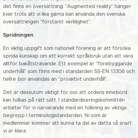
det finns en översättning. "Augmented reality" hänger
kvar trots att vi lika gärna kan använda den svenska
översättningen "förstärkt verklighet".
Spridningen
En viktig uppgift som nationell förening är att försöka
sprida kunskap om ett korrekt språkbruk utan att vara
alltför bakåtsträvande. Ett exempel är "förebyggande
underhåll" som finns med i standarden SS-EN 13306 och
hellre bör användas än "proaktivt underhåll".
Det är dessutom viktigt för oss att ordens innebörd
kan tolkas på rätt sätt. I standardiseringskommittén
arbetar för vi närvarande med en tolkning av viktiga
begrepp i terminologistandarden. Ni som är
medlemmar kommer att kunna ta del av detta så snart
vi är klara.