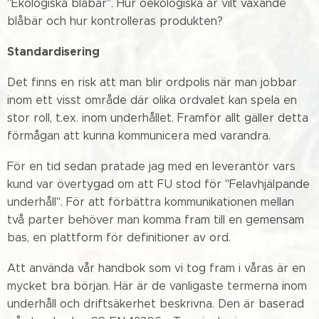
"Ekologiska blåbär". Hur oekologiska är vilt växande
blåbär och hur kontrolleras produkten?
Standardisering
Det finns en risk att man blir ordpolis när man jobbar
inom ett visst område där olika ordvalet kan spela en
stor roll, t.ex. inom underhållet. Framför allt gäller detta
förmågan att kunna kommunicera med varandra.
För en tid sedan pratade jag med en leverantör vars
kund var övertygad om att FU stod för "Felavhjälpande
underhåll". För att förbättra kommunikationen mellan
två parter behöver man komma fram till en gemensam
bas, en plattform för definitioner av ord.
Att använda vår handbok som vi tog fram i våras är en
mycket bra början. Här är de vanligaste termerna inom
underhåll och driftsäkerhet beskrivna. Den är baserad